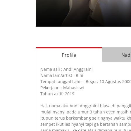
Profile
Nad
Nama asli : Andi Anggraini
Nama lain/artist : Rini
Tempat tanggal Lahir : Bogor, 10 Agustus 200
Pekerjaan : Mahasiswi
Tahun aktif: 2019
Hai, nama aku Andi Anggraini biasa di panggil
mulai nyanyi pada umur 3 tahun even masih n
itupun terus berkembang seiringnya waktu k
sempet ikut les nyanyi tapi ga bertahan sampa
sama mamaku ke cafe atau dimana pun itu ya