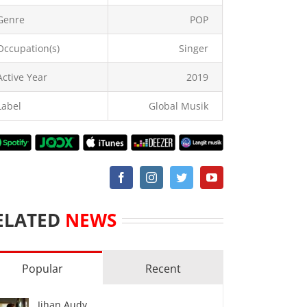
Genre
POP
Occupation(s)
Singer
Active Year
2019
Label
Global Musik
ELATED
NEWS
Popular
Recent
Jihan Audy