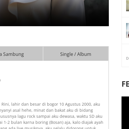
a Sambung
Single / Album
D
0
F
 Rini, lahir dan besar di bogor 10 Agustus 2000, aku
yanyi asal hehe, minat dan bakat aku di bidang
hususnya lagu rock sampai aku dewasa, waktu SD aku
i 1-2 bulan karna boring (Bosan) aja, kalo diajak ayah
ng ada live musiknya aku selalu didorong untuk