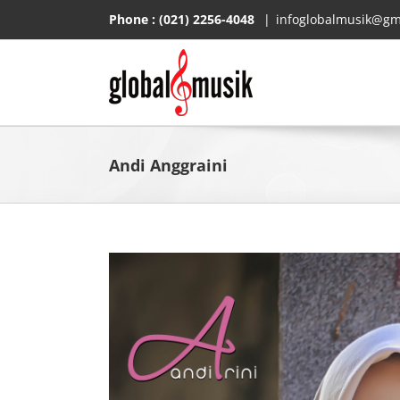
Skip
Phone :
(021) 2256-4048
|
infoglobalmusik@gm
to
content
Andi Anggraini