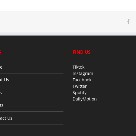
Fa
S
FIND US
e
Tiktok
Instagram
t Us
Facebook
Twitter
s
Spotify
DailyMotion
ts
act Us