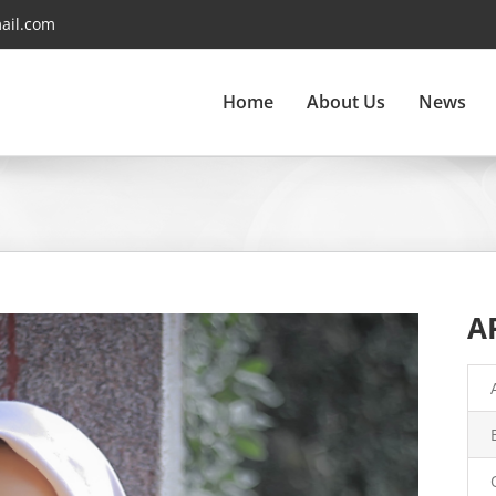
ail.com
Home
About Us
News
A