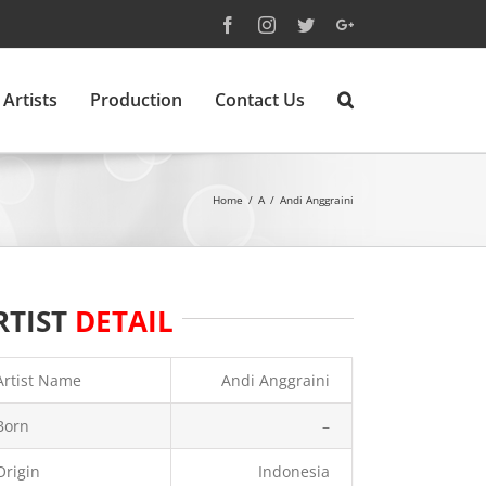
Facebook
Instagram
Twitter
Google+
Artists
Production
Contact Us
Home
/
A
/
Andi Anggraini
RTIST
DETAIL
Artist Name
Andi Anggraini
Born
–
Origin
Indonesia